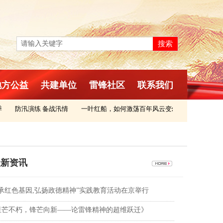
返回首页
搜索
地方公益
共建单位
雷锋社区
联系我们
防汛演练 备战汛情
一叶红船，如何激荡百年风云变幻
“赶考”，永
新资讯
传承红色基因,弘扬政德精神”实践教育活动在京举行
星芒不朽，锋芒向新——论雷锋精神的超维跃迁》