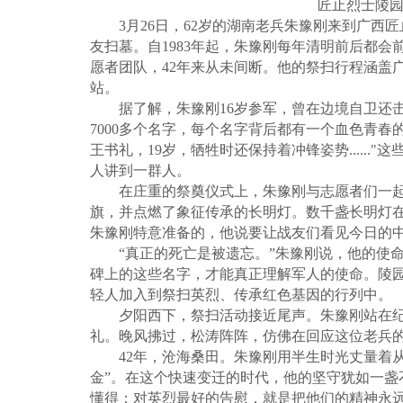
匠止烈士陵园
3月26日，62岁的湖南老兵朱豫刚来到广西匠
友扫墓。自1983年起，朱豫刚每年清明前后都
愿者团队，42年来从未间断。他的祭扫行程涵盖
站。
据了解，朱豫刚16岁参军，曾在边境自卫还击
7000多个名字，每个名字背后都有一个血色青春
王书礼，19岁，牺牲时还保持着冲锋姿势......
人讲到一群人。
在庄重的祭奠仪式上，朱豫刚与志愿者们一起
旗，并点燃了象征传承的长明灯。数千盏长明灯
朱豫刚特意准备的，他说要让战友们看见今日的
“真正的死亡是被遗忘。”朱豫刚说，他的使命
碑上的这些名字，才能真正理解军人的使命。陵
轻人加入到祭扫英烈、传承红色基因的行列中。
夕阳西下，祭扫活动接近尾声。朱豫刚站在纪
礼。晚风拂过，松涛阵阵，仿佛在回应这位老兵
42年，沧海桑田。朱豫刚用半生时光丈量着从
金”。在这个快速变迁的时代，他的坚守犹如一盏
懂得：对英烈最好的告慰，就是把他们的精神永