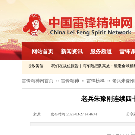
网站首页
新闻资讯
服务频道
雷锋
组织民间友好论坛致贺信
我们在战位报告｜海军陆战队某旅：锻造全域精兵
雷锋精神网首页
雷锋精神
雷锋榜样
老兵朱豫刚
∷
∷
∷
老兵朱豫刚连续四
来源:
|
发布时间 :
2025-03-27 14:46:41
|
|
|
分享