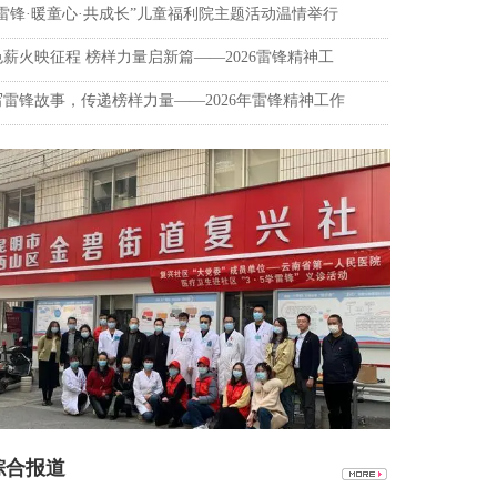
学雷锋·暖童心·共成长”儿童福利院主题活动温情举行
色薪火映征程 榜样力量启新篇——2026雷锋精神工
写雷锋故事，传递榜样力量——2026年雷锋精神工作
合报道