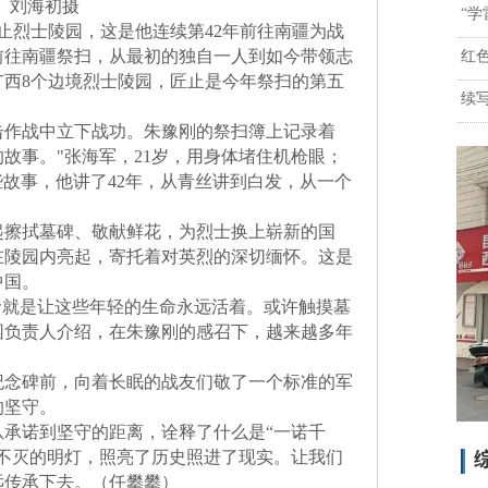
 刘海初摄
“
止烈士陵园，这是他连续第42年前往南疆为战
会前往南疆祭扫，从最初的独自一人到如今带领志
红
广西8个边境烈士陵园，匠止是今年祭扫的第五
续
作战中立下战功。朱豫刚的祭扫簿上记录着
的故事。"张海军，21岁，用身体堵住机枪眼；
"这些故事，他讲了42年，从青丝讲到白发，从一个
擦拭墓碑、敬献鲜花，为烈士换上崭新的国
在陵园内亮起，寄托着对英烈的深切缅怀。这是
中国。
就是让这些年轻的生命永远活着。或许触摸墓
园负责人介绍，在朱豫刚的感召下，越来越多年
念碑前，向着长眠的战友们敬了一个标准的军
的坚守。
承诺到坚守的距离，诠释了什么是“一诺千
不灭的明灯，照亮了历史照进了现实。让我们
综
远传承下去。（任攀攀）