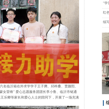
“
红
续
 六名临沂籍在外求学学子王子腾、邱梓桑、贾颜熙、
蒙女雷锋” 爱心志愿服务团团长李小鲁、临沂市铭通
长王乐卿等家长和爱心人士的陪同下，开展了一场充满
综