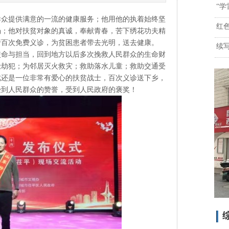
“
众提供满意的一流的健康服务；他用他的执着始终坚
红
场；他对扶贫对象的真诚，奉献青春，苦下绣花功夫精
行百次免费义诊，为贫困患者带去光明，送去健康。
续
命与担当，回到地方以后多次挽救人民群众的生命财
抢劫犯；为邻居灭火救灾；救助落水儿童；救助交通受
此还是一位非常有爱心的扶贫战士，百次义诊送下乡，
受到人民群众的赞誉，受到人民政府的褒奖！
综