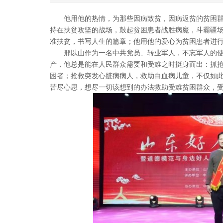
他用他的热情，为那些因病致贫，因病返贫的贫困群
持在扶贫攻坚的战场，鼓起贫困患者战胜病魔，斗霸疆
准扶贫，书写人生的篇章；他用他的爱心为贫困患者进
邢以山作为一名中共党员、转业军人，不忘军人的使
产，他总是能在人民群众需要和受难之时挺身而出：抓
困者；抢救突发心脏病病人，救助白血病儿童，不仅如
苦尽心思，想尽一切该想到的办法救助受难贫困群众，