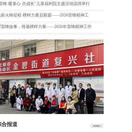
学雷锋·暖童心·共成长”儿童福利院主题活动温情举行
色薪火映征程 榜样力量启新篇——2026雷锋精神工
写雷锋故事，传递榜样力量——2026年雷锋精神工作
合报道