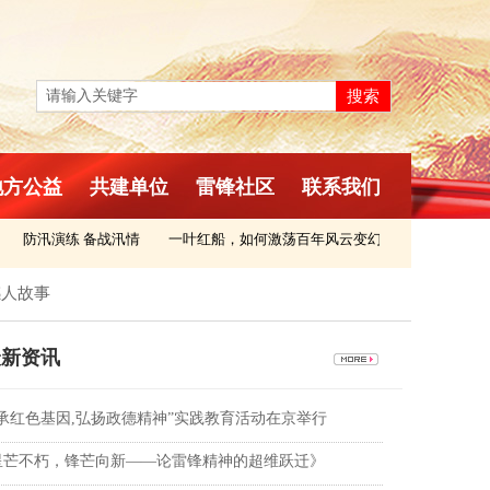
返回首页
搜索
地方公益
共建单位
雷锋社区
联系我们
防汛演练 备战汛情
一叶红船，如何激荡百年风云变幻
“赶考”，永
感人故事
新资讯
传承红色基因,弘扬政德精神”实践教育活动在京举行
星芒不朽，锋芒向新——论雷锋精神的超维跃迁》