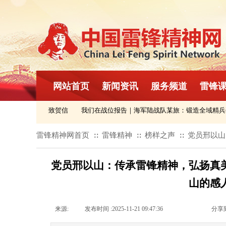
网站首页
新闻资讯
服务频道
雷锋
织民间友好论坛致贺信
我们在战位报告｜海军陆战队某旅：锻造全域精兵劲
雷锋精神网首页
雷锋精神
榜样之声
党员邢以山
∷
∷
∷
党员邢以山：传承雷锋精神，弘扬真
山的感
来源:
|
发布时间 :
2025-11-21 09:47:36
|
|
|
分享