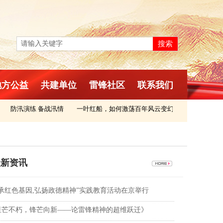
返回首页
搜索
地方公益
共建单位
雷锋社区
联系我们
防汛演练 备战汛情
一叶红船，如何激荡百年风云变幻
“赶考”，永远
新资讯
传承红色基因,弘扬政德精神”实践教育活动在京举行
星芒不朽，锋芒向新——论雷锋精神的超维跃迁》