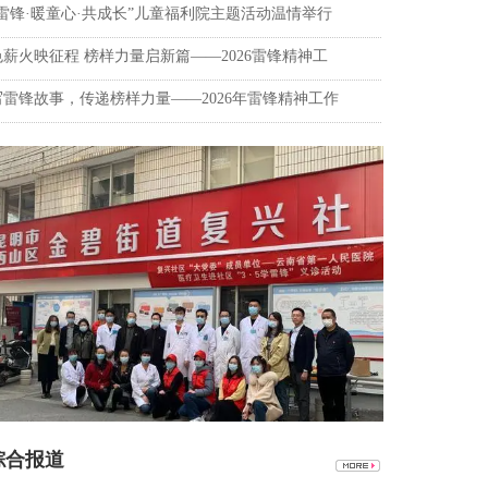
学雷锋·暖童心·共成长”儿童福利院主题活动温情举行
色薪火映征程 榜样力量启新篇——2026雷锋精神工
写雷锋故事，传递榜样力量——2026年雷锋精神工作
合报道