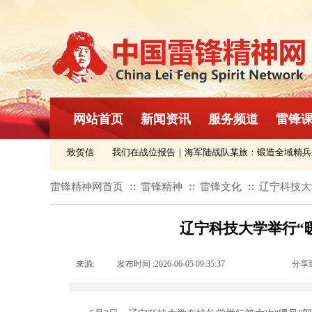
网站首页
新闻资讯
服务频道
雷锋
织民间友好论坛致贺信
我们在战位报告｜海军陆战队某旅：锻造全域精兵劲
雷锋精神网首页
雷锋精神
雷锋文化
辽宁科技大
∷
∷
∷
辽宁科技大学举行“
来源:
|
发布时间 :
2026-06-05 09:35:37
|
|
|
分享