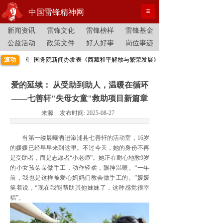
中国雷锋精神网
新闻资讯
雷锋文化
雷锋榜样
雷锋基金
公益活动
政策文件
好人好事
岗位事迹
李走向全国
滚动
国务院新闻办发表《西藏和平解放与繁荣发展》白皮书
爱的延续： 从受助到助人，温暖在循环
——七善轩"失母女童"救助项目新篇章
来源:
发布时间:
2025-08-27
当第一缕晨曦洒进溆浦县七善轩的活动室，16岁
的媛媛已经早早来到这里。不过今天，她的身份不再
是受助者，而是志愿者“小老师”。她正在耐心地教9岁
的小女孩朵朵做手工，动作轻柔，眼神温暖。“一年
前，我也是这样被爱心妈妈们教会做手工的。”媛媛
笑着说，“现在我能帮助其他妹妹了，这种感觉很幸
福”。