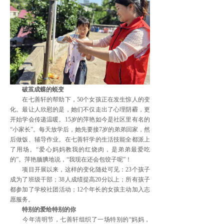
破茧成蝶的蜕变
在七善轩的帮助下，50个女孩正在发生惊人的变
化。最让人欣慰的是，她们不仅走出了心理阴霾，更
开始学会传递温暖。15岁的萍艳如今是社区里有名的
“小家长”。每天放学后，她先要接7岁的弟弟回家，然
后做饭、辅导作业。在七善轩学的生活技能全都派上
了用场。“爱心妈妈教我的红烧肉，是弟弟最爱吃
的”。萍艳腼腆地说，“我现在还会包饺子呢”！
项目开展以来，这样的变化随处可见：23个孩子
成为了班级干部；38人成绩提高20分以上；所有孩子
都参加了学校社团活动；12个年长的女孩主动加入志
愿服务。
特别的爱给特别的你
今年清明节，七善轩组织了一场特别的“妈妈，