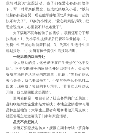
我想对您说”主题活动。孩子们在爱心妈妈的陪伴
下，写下对母亲的思念，折成纸鹤放入小溪。“以前
想起妈妈就会哭，现在能平静地回忆和妈妈在一起的
快乐时光了”。13岁的小雅说，“爱心妈妈告诉我，把
思念说出来，心里就不那么难受了”。
为了满足不同年龄孩子的需求， 项目还细分了帮
扶措施：1、为小学生提供课后托管和学业辅导。2、
为初中生开展心理健康团辅。3、为高中生进行生涯
规划指导。4、为所有孩子提供生活技能培训。
一场温暖的双向奔赴
令人感动的是，这份爱正在产生美妙的“化学反
应”。不少受助孩子的家庭也开始回馈社会。朵朵的
爷爷主动担任活动室的志愿者，他说：“老师们这么
关心朵朵，我也要出份力”。小晏的爸爸从外地打工
回来，现在成了项目的专职司机，“看着女儿得这么
开朗，我也要回报这份恩情”。
更可喜的是，项目引起了社会各界的广泛关注：
县妇联组织女企业家结对帮扶；本地企业捐赠学习用
品和生活物资；大学生志愿者利用寒暑假开展支教；
社区邻居主动邀请孩子们参加家庭活动。
星光不负赶路人
最近好消息接连传来：媛媛在期中考试中跻身年