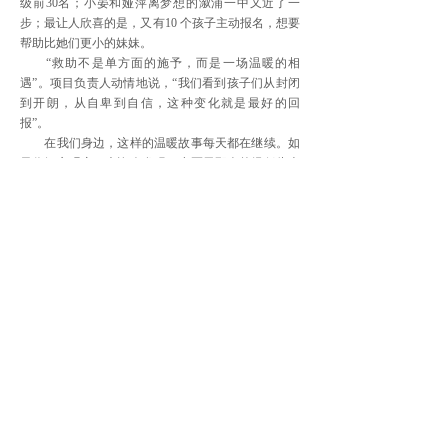
级前30名；小晏和娅萍离梦想的溆浦一中又近了一
步；最让人欣喜的是，又有10 个孩子主动报名，想要
帮助比她们更小的妹妹。
“救助不是单方面的施予，而是一场温暖的相
遇”。项目负责人动情地说，“我们看到孩子们从封闭
到开朗，从自卑到自信，这种变化就是最好的回
报”。
在我们身边，这样的温暖故事每天都在继续。如
果你细心观察，也许会发现：小区里那个曾经低头走
路的小女孩，现在会笑着和你打招呼；那个曾经躲在
角落的少女，如今在社区活动中忙碌穿梭……
爱是一颗种子，一旦播撒，就会自己生长。七善
轩的故事还在继续，如果你也想加入这场温暖的传
递，不妨从给邻居孩子一个微笑开始。